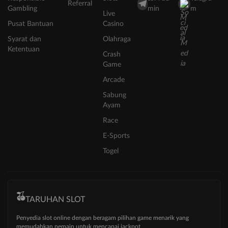
Referral
Gambling
min
m
Live
Pusat Bantuan
Casino
Syarat dan
Olahraga
Ketentuan
Crash
Game
Arcade
Sabung
Ayam
Race
E-Sports
Togel
TARUHAN SLOT
Penyedia slot online dengan beragam pilihan game menarik yang
memudahkan pemain untuk mencapai jackpot