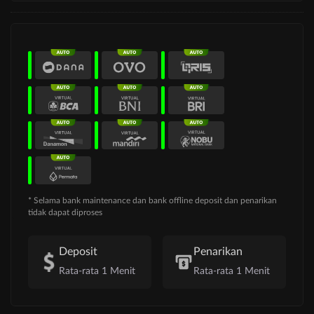
* Selama bank maintenance dan bank offline deposit dan penarikan
tidak dapat diproses
Deposit
Penarikan
Rata-rata 1 Menit
Rata-rata 1 Menit