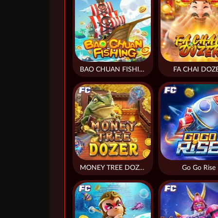
BAO CHUAN FISHING
FA CHAI DOZ
MONEY TREE DOZER
Go Go Rise