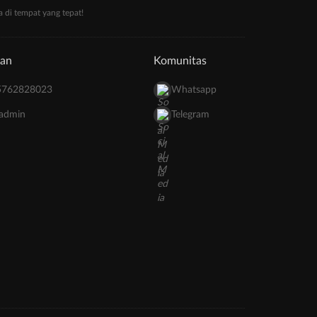
 di tempat yang tepat!
an
Komunitas
5762828023
Whatsapp
admin
Telegram