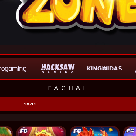
FACHAI
ARCADE