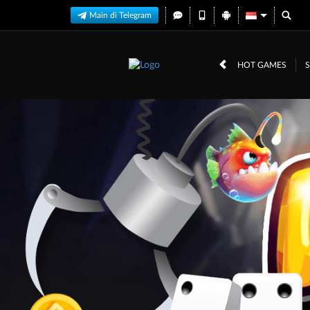
Main di Telegram
HOT GAMES