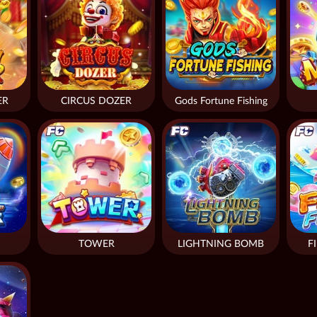
ER
CIRCUS DOZER
Gods Fortune Fishing
TOWER
LIGHTNING BOMB
F