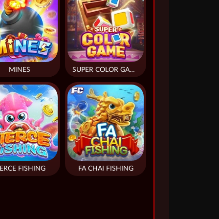
MINES
SUPER COLOR GAME
IERCE FISHING
FA CHAI FISHING