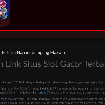
R
or Terbaru Hari ini Gampang Maxwin
 Link Situs Slot Gacor Terb
ekarang SS77 hadir dengan berbagai fitur dan keunggulan dengan teknologi slot gaco
ti Pragmatic Play, PG Soft, hingga Slot88, SS77 siap memberikan pengalaman bermai
ungan CS 24 jam menjadikan
Sensational77
sebagai pilihan utama para slotters yang in
t gacor
maxwin yang udah terbukti banyak memberikan kemenangan sensasional tiap ha
ukses bawa pulang cuan ratusan juta dari game-game favorit seperti Gates of Olympus