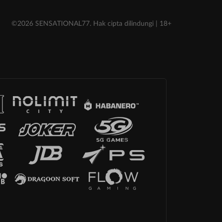
©2026 SENSATIONAL77. Hak cipta dilindungi | 18+