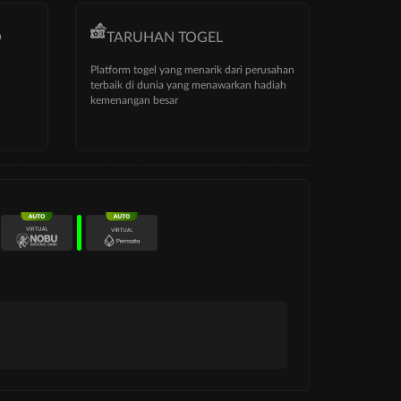
O
TARUHAN TOGEL
Platform togel yang menarik dari perusahan
terbaik di dunia yang menawarkan hadiah
kemenangan besar