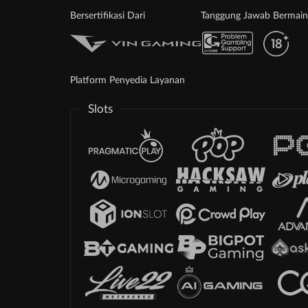
Bersertifikasi Dari
Tanggung Jawab Bermain
Platform Penyedia Layanan
Slots