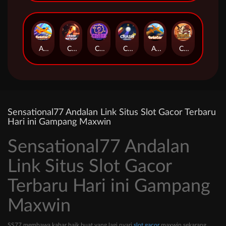
Aviator2-Sky Elite
Crash Meteor
Crash Neon
Crash Classic
Aviator
Crash Gold Rush
Sensational77 Andalan Link Situs Slot Gacor Terbaru
Hari ini Gampang Maxwin
Sensational77 Andalan
Link Situs Slot Gacor
Terbaru Hari ini Gampang
Maxwin
SS77 membawa kabar baik buat yang lagi nyari
slot gacor
maxwin,sekarang