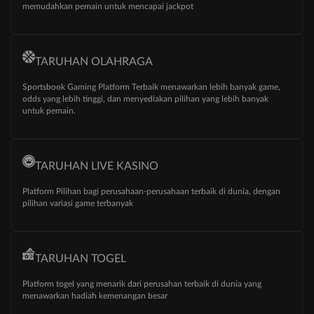
memudahkan pemain untuk mencapai jackpot
TARUHAN OLAHRAGA
Sportsbook Gaming Platform Terbaik menawarkan lebih banyak game,
odds yang lebih tinggi, dan menyediakan pilihan yang lebih banyak
untuk pemain.
TARUHAN LIVE KASINO
Platform Pilihan bagi perusahaan-perusahaan terbaik di dunia, dengan
pilihan variasi game terbanyak
TARUHAN TOGEL
Platform togel yang menarik dari perusahan terbaik di dunia yang
menawarkan hadiah kemenangan besar