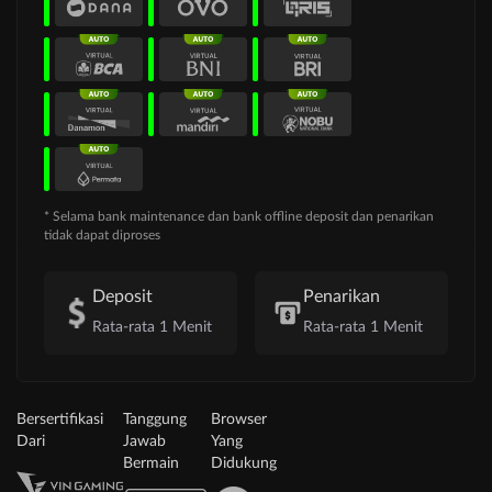
* Selama bank maintenance dan bank offline deposit dan penarikan
tidak dapat diproses
Deposit
Penarikan
Rata-rata 1 Menit
Rata-rata 1 Menit
Bersertifikasi
Tanggung
Browser
Dari
Jawab
Yang
Bermain
Didukung