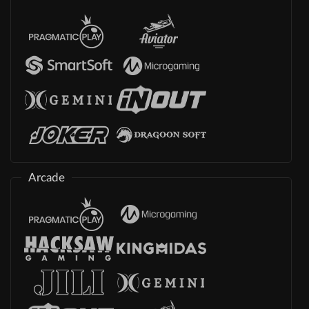
Arcade