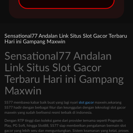
Sensational77 Andalan Link Situs Slot Gacor Terbaru
Hari ini Gampang Maxwin
Sensational77 Andalan
Link Situs Slot Gacor
Terbaru Hari ini Gampang
Maxwin
SS77 membawa kabar baik buat yang lagi nyari
slot gacor
maxwin,sekarang
SS77 hadir dengan berbagai fitur dan keunggulan dengan teknologi slot gacor
maxwin yang sudah berlisensi resmi terbaik di indonesia.
Dengan RTP tinggi dan koleksi game dari provider ternama seperti Pragmatic
Play, PG Soft, hingga Slot88, SS77 siap memberikan pengalaman bermain slot
gacor yang lebih seru dan menguntungkan. Sistem keamanan yang ketat, proses