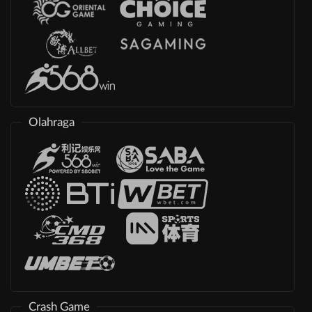
Olahraga
Crash Game