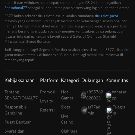
deposit dan withdraw super cepat, serta dukungan CS 24 jam menjadikan
Sensational77
sebagai pilihan utama para slotters yang ingin cuan tanpa drama.
SS77 bukan sekadar situs slot biasa ini adalah rumahnya
situs slot gacor
maxwin yang udah terbukti banyak memberikan kemenangan sensasional tiap
harinya. Dengan minimal bet receh tapi peluang jackpot besar, siapa pun bisa
menang besar di sini. Sudah banyak member yang sukses bawa pulang cuan
ratusan juta dari game-game favorit seperti Gates of Olympus, Starlight
Princess, dan Sweet Bonanza.
Jadi, tunggu apa lagi? Segera daftar dan rasakan sensasi main di SS77, situs
slot
gacor maxwin terbaik di Indonesia. Cuan bukan lagi mimpi, asal mainnya di
tempat yang tepat!
Kebijaksanaan
Platform
Kategori
Dukungan
Komunitas
Tentang
Promosi
Hot
+855762
Whatsa
SENSATIONAL77
Games
828023
pp
Loyalty
Responsible
Slots
ss77ad
Telegra
Referral
Gambling
min
m
Live
Pusat Bantuan
Casino
Syarat dan
Olahraga