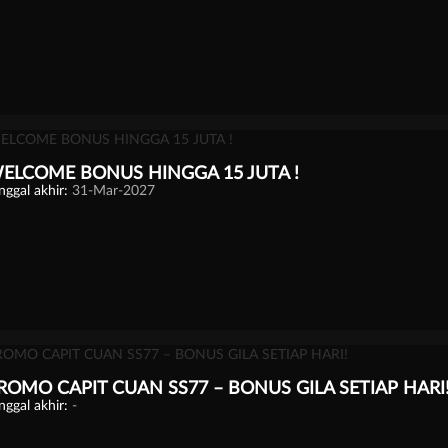
ELCOME BONUS HINGGA 15 JUTA !
nggal akhir:
31-Mar-2027
ROMO CAPIT CUAN SS77 – BONUS GILA SETIAP HARI
nggal akhir:
-