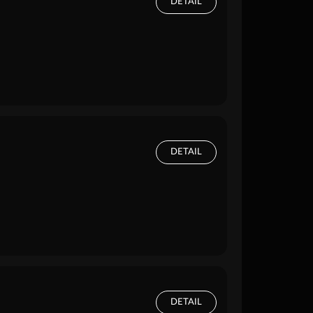
DETAIL
DETAIL
DETAIL