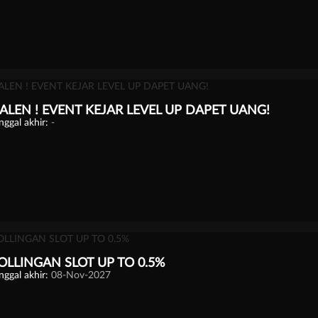
ALEN ! EVENT KEJAR LEVEL UP DAPET UANG!
nggal akhir:
-
OLLINGAN SLOT UP TO 0.5%
nggal akhir:
08-Nov-2027