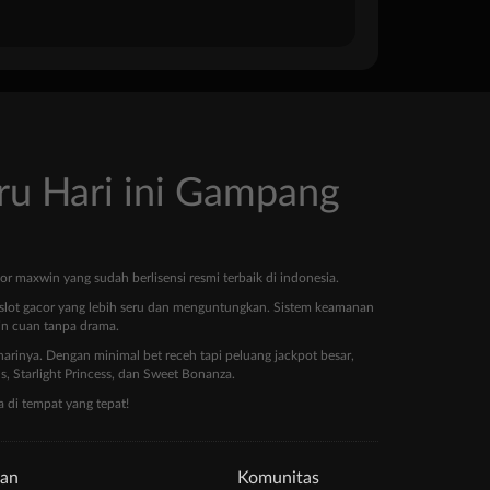
aru Hari ini Gampang
r maxwin yang sudah berlisensi resmi terbaik di indonesia.
n slot gacor yang lebih seru dan menguntungkan. Sistem keamanan
gin cuan tanpa drama.
rinya. Dengan minimal bet receh tapi peluang jackpot besar,
, Starlight Princess, dan Sweet Bonanza.
 di tempat yang tepat!
an
Komunitas