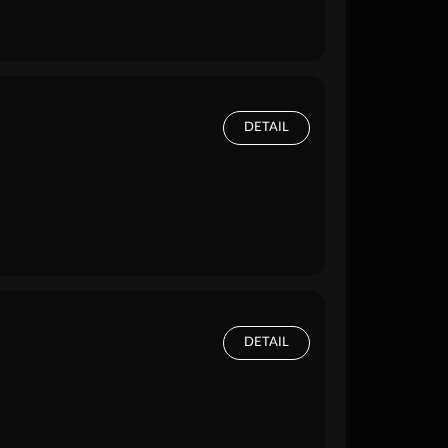
DETAIL
DETAIL