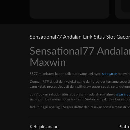
Sensational77 Andalan Link Situs Slot Gac
Sensational77 Andalan
Maxwin
SS77 membawa kabar baik buat yang lagi nyari
slot gacor
maxwin,s
Dengan RTP tinggi dan koleksi game dari provider ternama seper
yang ketat, proses deposit dan withdraw super cepat, serta duk
SS77 bukan sekadar situs slot biasa ini adalah rumahnya
situs slo
siapa pun bisa menang besar di sini. Sudah banyak member yang s
Jadi, tunggu apa lagi? Segera daftar dan rasakan sensasi main di S
Kebijaksanaan
Platf