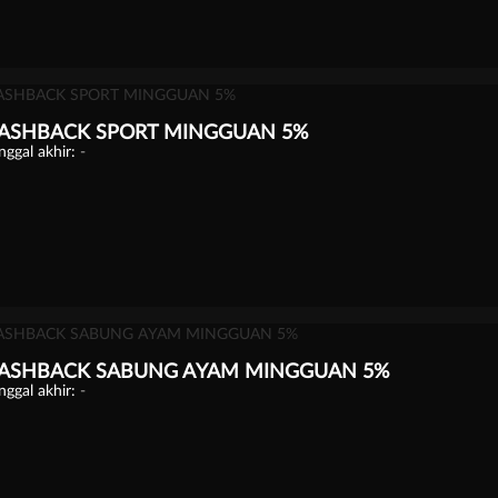
ASHBACK SPORT MINGGUAN 5%
nggal akhir:
-
ASHBACK SABUNG AYAM MINGGUAN 5%
nggal akhir:
-