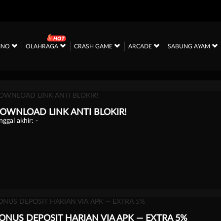
SINO
OLAHRAGA
CRASH GAME
ARCADE
SABUNG AYAM
OWNLOAD LINK ANTI BLOKIR!
nggal akhir:
-
ONUS DEPOSIT HARIAN VIA APK — EXTRA 5%