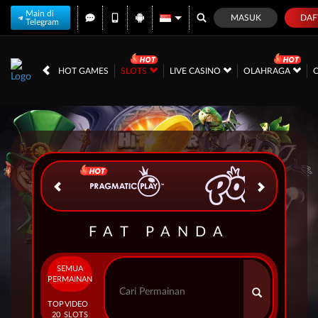
Main di
MASUK
DAF
Telegram
IDR
12,701,306,
HOT GAMES
SLOTS
LIVE CASINO
OLAHRAGA
FAT PANDA
SEMUA
PERMAINAN
TOP
VIDEO
20
SLOTS