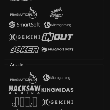
Arcade