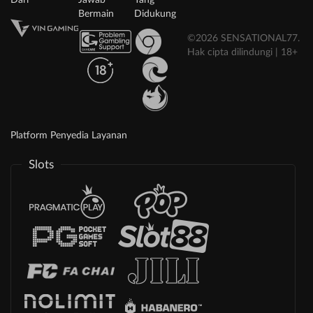
Bermain
Didukung
©2026 SENSATIONAL77.
Hak cipta dilindungi | 18+
Platform Penyedia Layanan
Slots