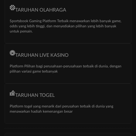
TARUHAN OLAHRAGA
Sportsbook Gaming Platform Terbaik menawarkan lebih banyak game,
odds yang lebih tinggi, dan menyediakan pilihan yang lebih banyak
untuk pemain.
TARUHAN LIVE KASINO
Platform Pilihan bagi perusahaan-perusahaan terbaik di dunia, dengan
pilihan variasi game terbanyak
TARUHAN TOGEL
Platform togel yang menarik dari perusahan terbaik di dunia yang
menawarkan hadiah kemenangan besar