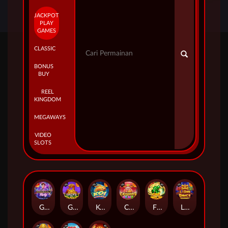
JACKPOT
PLAY
GAMES
CLASSIC
BONUS
BUY
REEL
KINGDOM
MEGAWAYS
VIDEO
SLOTS
Gameshow Party Jackpot Play
Gates of Dragon Jackpot Play
Koi Bonanza Jackpot Play
Caishen's Gems Jackpot Play
Fire Hot 20 Jackpot Play
Lions Dance Megaways Jackpot Play