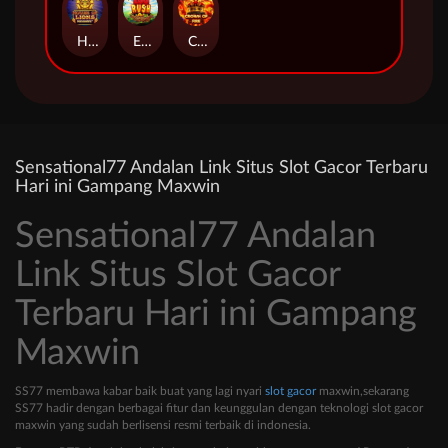
House of Lions Megaways Jackpot Play
Egg Rush Jackpot Play
Crown of Fire Jackpot Play
Sensational77 Andalan Link Situs Slot Gacor Terbaru
Hari ini Gampang Maxwin
Sensational77 Andalan
Link Situs Slot Gacor
Terbaru Hari ini Gampang
Maxwin
SS77 membawa kabar baik buat yang lagi nyari
slot gacor
maxwin,sekarang
SS77 hadir dengan berbagai fitur dan keunggulan dengan teknologi slot gacor
maxwin yang sudah berlisensi resmi terbaik di indonesia.