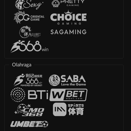
Olahraga