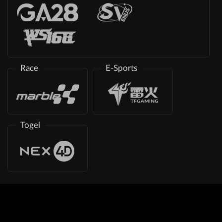
Race
E-Sports
Togel