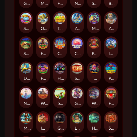
Golden Unicorn Deluxe
Mystic Rings
Fortune Dragon Joy
Nuwa Deluxe
Super Fruit Blast
Bomb Runner
Slime Party
Orbs Of Atlantis
Tooty Fruity Fruits
Zeus Deluxe
Meow Janken
Zeus
Safari Rumble
Fruity Mayan
Christmas Gift Rush
Colossal Gems
Prosperity Horse
Indiana Wolf
Double O Dollars
Fruity Halloween
Hot Hot Summer
Shoguns Land
Tuk Tuk Thailand
Pumpkin Patch
Nuwa
Ways Of Fortune
5 Mariachis
Genie's Showtime
Witches Tome
Frontier Fortunes
Mystic Shaman
Indian Cash Catcher
Gangsters
Love And Riches: Eldorado
Haunted Harbor
Shaolin Fortunes