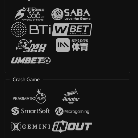
Crash Game