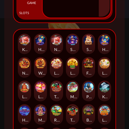
GAME
SLOTS
Koi Gate
Hot Hot Nexus
Nexus Koi Gate
Soju Bomb
5 Lucky Lions
Hot Hot Fruit
Nexus Wealth Inn
Wealth Inn
Lucky Fortune Cat
Laughing Buddha Nexus
Fa Cai Shen
Lucky Lucky
Lucky Lucky Nexus
Lantern Luck
Taberna De Los Muertos
Mystic Fortune Nexus
Poseidon
Koi Koi Treasure
Hot Hot Halloween
Mystic Fortune Deluxe
Rainbowmania
Taberna De Los Muertos Ultra
Baba Yaga
Loony Blox