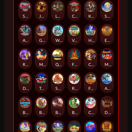
Santa's Inn
Jugglenaut
London Hunter
Carnival Cash
King Tuts Tomb
Space Fortune
Arcane Elements
Glory Of Rome
Weird Science
Valentine Monchy
Happy Hatchlings
Egyptian Dreams Deluxe
Rhythm Nights
Mystic Fortune
Queen Of Queens
Fire Rooster
Coyote Crash
Magic Oak
Dragons Realm
Techno Tumble
Shaolin Fortunes 100
Ruffled Up
Fortune Dogs
Arctic Wonders
Barnstormer Bucks
Before Time Runs Out
Bombs Away
Buggy Bonus
Cake Valley
Dragons Throne