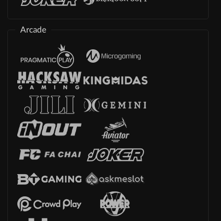
Arcade