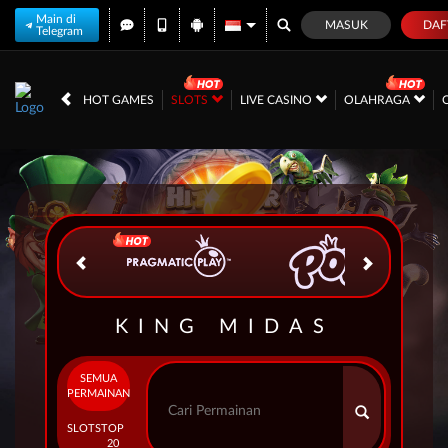
Main di
MASUK
DAF
Telegram
IDR
12,745,978,
HOT GAMES
SLOTS
LIVE CASINO
OLAHRAGA
KING MIDAS
SEMUA
PERMAINAN
SLOTS
TOP
20