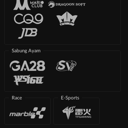
Sabung Ayam
Race
E-Sports