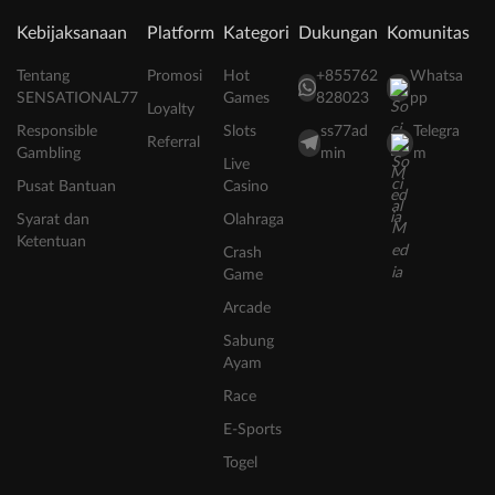
Kebijaksanaan
Platform
Kategori
Dukungan
Komunitas
Tentang
Promosi
Hot
+855762
Whatsa
SENSATIONAL77
Games
828023
pp
Loyalty
Responsible
Slots
ss77ad
Telegra
Referral
Gambling
min
m
Live
Pusat Bantuan
Casino
Syarat dan
Olahraga
Ketentuan
Crash
Game
Arcade
Sabung
Ayam
Race
E-Sports
Togel